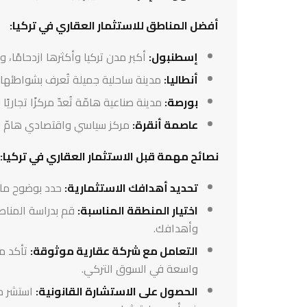
أفضل المناطق للاستثمار العقاري في تركيا:
إسطنبول:
أكبر مدن تركيا وأكثرها ازدحامًا، و
أنطاليا:
مدينة ساحلية جميلة تُعرف بشواطئها ا
بورصة:
مدينة صناعية هامّة تُعدّ مركزًا تجاريًا ر
عاصمة أنقرة:
مركز سياسي واقتصادي هامّ في
نصائح مهمة قبل الاستثمار العقاري في تركيا:
تحديد أهدافك الاستثمارية:
حدد بوضوح ما ت
اختيار المنطقة المناسبة:
قم بدراسة المناطق
وأهدافك.
التعامل مع شركة عقارية موثوقة:
تأكد من
واسعة في السوق التركي.
الحصول على الاستشارة القانونية:
استشر مح