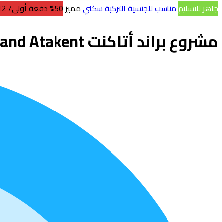
جاهز للتسليم
مناسب للجنسية التركية
سكني
مميز
50% دفعة أولى/ 12 شهر
مشروع براند أتاكنت Brand Atakent